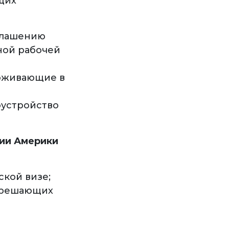
щих
глашению
ной рабочей
роживающие в
оустройство
рии Америки
ской визе;
азрешающих