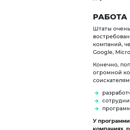
РАБОТА
Штаты очень
востребован
компаний, ч
Google, Micro
Конечно, поп
огромной ко
соискателям.
разработч
сотрудник
программ
У программи
компаниях, 