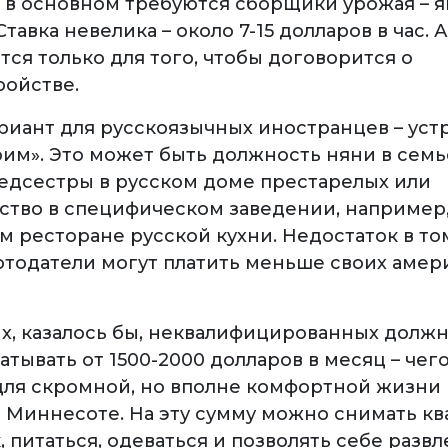
: в основном требуются сборщики урожая – я
Ставка невелика – около 7-15 долларов в час.
ся только для того, чтобы договорится о
ройстве.
риант для русскоязычных иностранцев – уст
воим». Это может быть должность няни в сем
медсестры в русском доме престарелых или
ство в специфическом заведении, например
 ресторане русской кухни. Недостаток в том
отодатели могут платить меньше своих амер
их, казалось бы, неквалифицированных долж
тывать от 1500-2000 долларов в месяц – чег
для скромной, но вполне комфортной жизни 
 Миннесоте. На эту сумму можно снимать кв
, питаться, одеваться и позволять себе развл