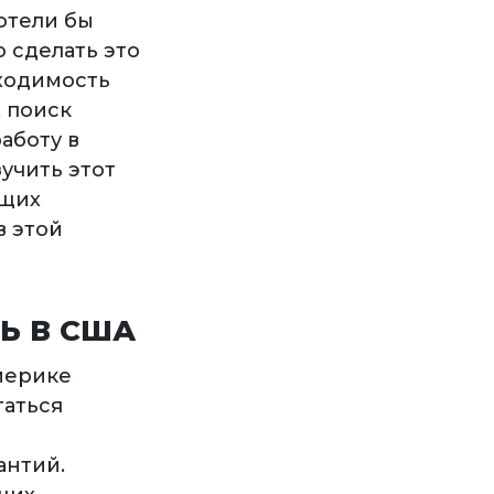
отели бы
о сделать это
бходимость
 поиск
аботу в
учить этот
ющих
в этой
Ь В США
мерике
таться
о
антий.