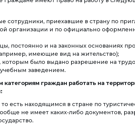
 граждане имеют право на работу в следую
е сотрудники, приехавшие в страну по при
ой организации и по официально оформлен
цы, постоянно и на законных основаниях п
например, имеющие вид на жительство);
, которым было выдано разрешение на труд
 учебным заведением.
 категориям граждан работать на террито
:
 то есть находящимся в стране по туристиче
 вообще не имеет каких-либо документов, р
осударство.