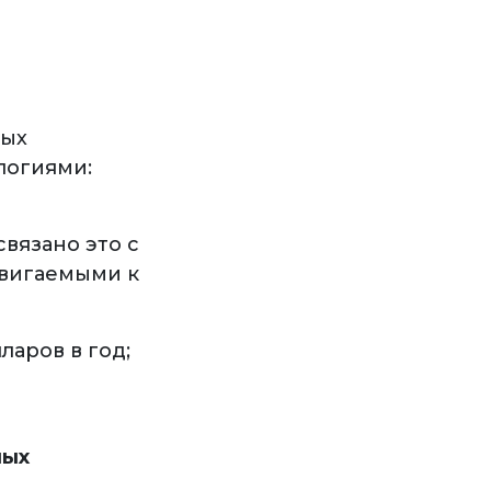
вых
логиями:
связано это с
двигаемыми к
ларов в год;
ных