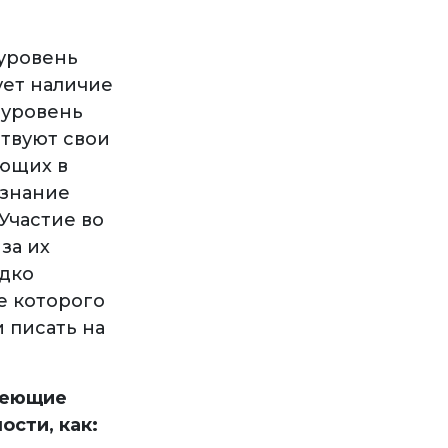
 уровень
ует наличие
 уровень
твуют свои
ающих в
 знание
Участие во
за их
дко
е которого
 писать на
адеющие
ости, как: