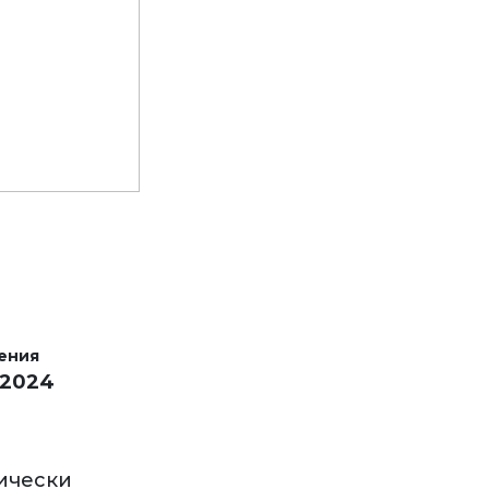
ения
 2024
ически