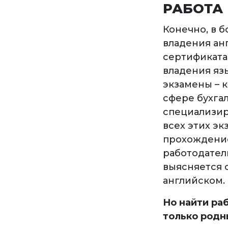
РАБОТА 
Конечно, в 
владения ан
сертификата
владения яз
экзамены – к
сфере бухгал
специализир
всех этих эк
прохождение
работодател
выясняется 
английском.
Но найти ра
только родн