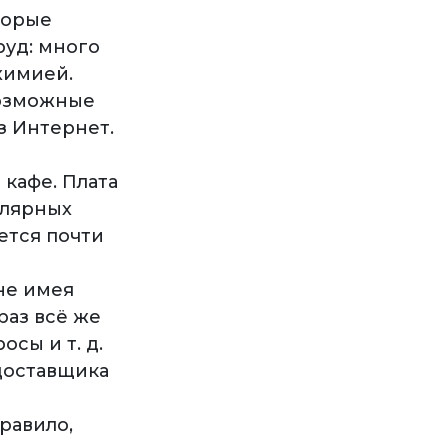
торые
руд: много
химией.
 возможные
з Интернет.
кафе. Плата
пулярных
ется почти
не имея
раз всё же
сы и т. д.
доставщика
правило,