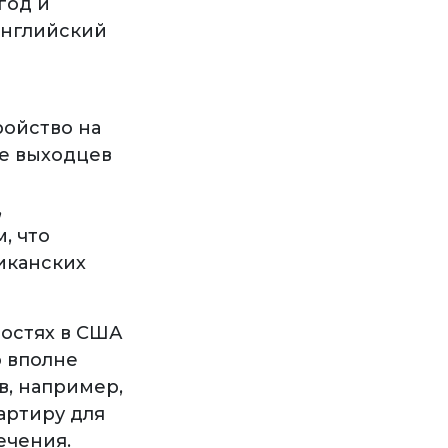
год и
 Английский
ройство на
ье выходцев
,
, что
иканских
ностях в США
о вполне
в, например,
артиру для
ечения.