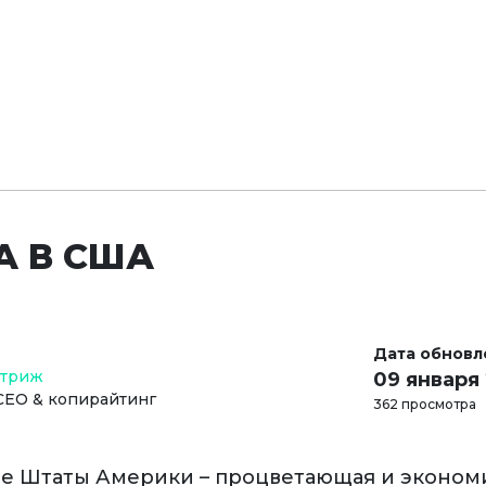
А В США
Дата обновл
Стриж
09 января
СЕО & копирайтинг
362 просмотра
е Штаты Америки – процветающая и эконом