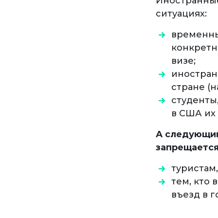
Иностранные
ситуациях:
временны
конкретн
визе;
иностран
стране (
студенты
в США их
А следующим
запрещается
туристам,
тем, кто
въезд в г