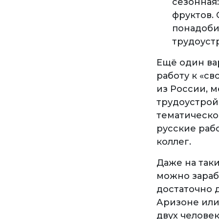
сезонная
фруктов. 
понадобит
трудоуст
Ещё один ва
работу к «с
из России, 
трудоустрой
тематическом
русские раб
коллег.
Даже на так
можно зараба
достаточно 
Аризоне или
двух человек