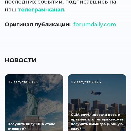
последних событий, подписавшись на
наш
телеграм-канал
.
Оригинал публикации
forumdaily.com
НОВОСТИ
02 августа 2026
02 августа 2026
США опубликовали новые
правила: кто теперь сможет
Получить визу США стало
получить иммиграционную
сложнее?
визу?