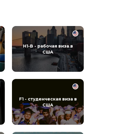
H1-B - рабочая виза в
США
F1 - студенческая виза в
США