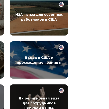
H2A - виза для сезонных
работников в США
Въезд в США и
прохождение границы
R - религиозная виза
для сотрудников
церквей в США