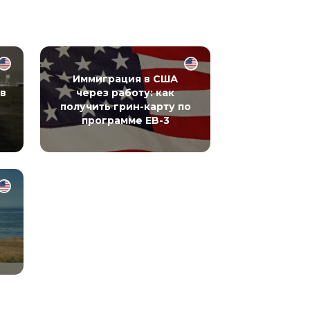
Иммиграция в США
в
через работу: как
получить грин-карту по
программе EB-3