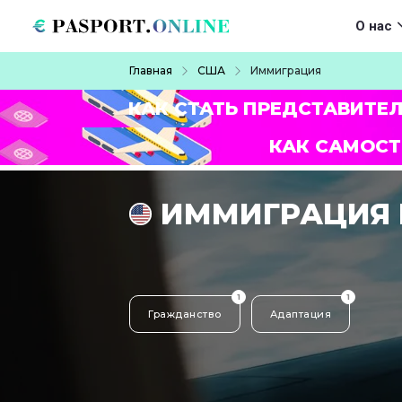
Перейти к основному содержанию
Main navigat
О нас
Строка навигации
Главная
США
Иммиграция
КАК СТАТЬ ПРЕДСТАВИТЕ
КАК САМОСТ
ИММИГРАЦИЯ 
1
1
Гражданство
Адаптация