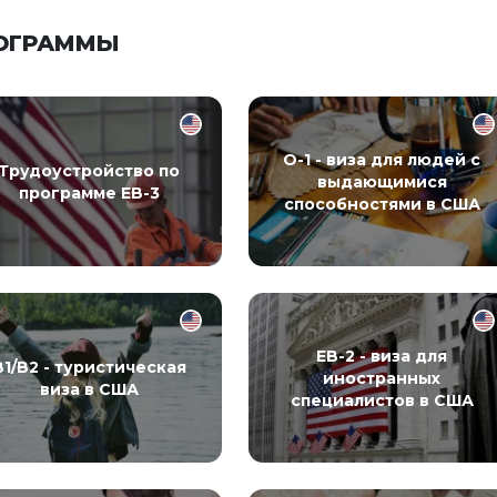
РОГРАММЫ
O-1 - виза для людей с
Трудоустройство по
выдающимися
программе EB-3
способностями в США
EB-2 - виза для
B1/B2 - туристическая
иностранных
виза в США
специалистов в США