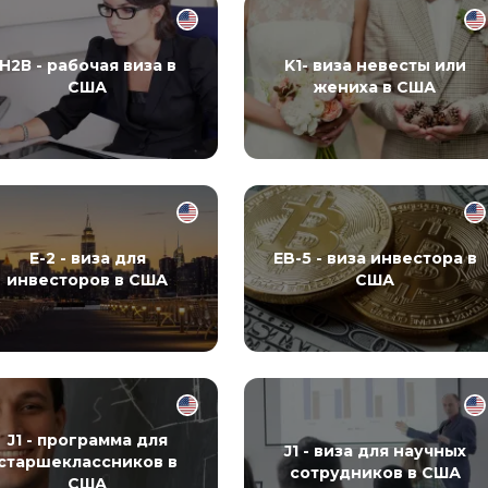
Н2В - рабочая виза в
K1- виза невесты или
США
жениха в США
E-2 - виза для
EB-5 - виза инвестора в
инвесторов в США
США
J1 - программа для
J1 - виза для научных
старшеклассников в
сотрудников в США
США