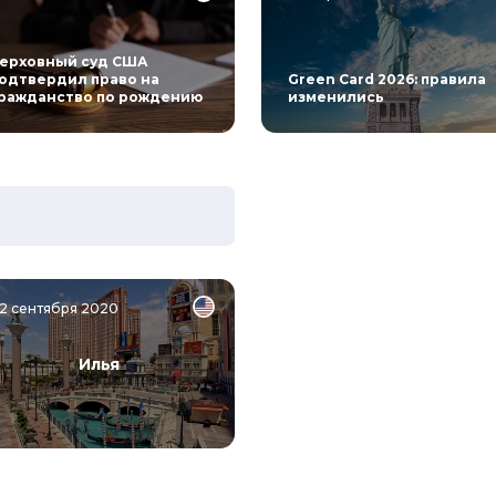
ерховный суд США
одтвердил право на
Green Card 2026: правила
ражданство по рождению
изменились
2 сентября 2020
Илья