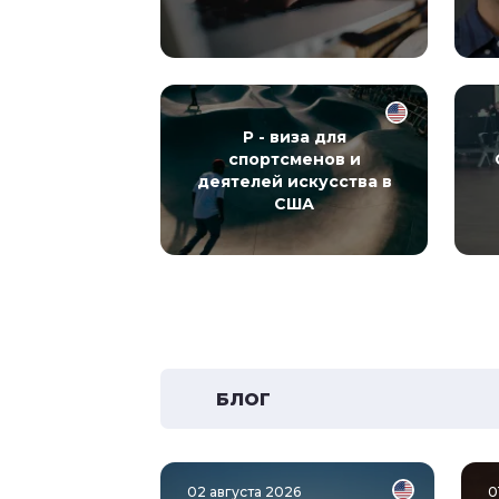
P - виза для
спортсменов и
деятелей искусства в
США
БЛОГ
02 августа 2026
0