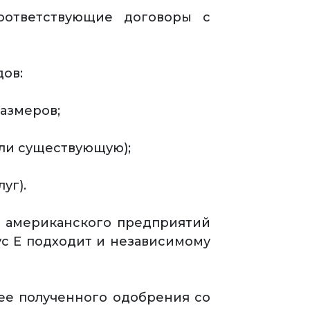
оответствующие договоры с
дов:
азмеров;
ли существующую);
уг).
 и американского предприятий
ус Е подходит и независимому
нее полученного одобрения со