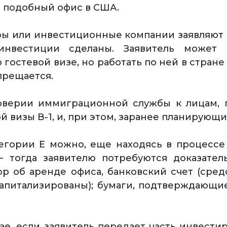
 подобный офис в США.
ры или инвестиционные компании заявляют
инвестиции сделаны. Заявитель может 
 гостевой визе, но работать по ней в стран
прещается.
оверии иммиграционной службы к лицам,
й визы В-1, и, при этом, заранее планирующи
егории Е можно, еще находясь в процессе
— тогда заявителю потребуются доказател
ор об аренде офиса, банковский счет (сред
апитализированы); бумаги, подтверждающи
ае, если заявитель передает часть инвести