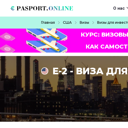
Перейти к основному содержанию
Main navigat
О нас
Строка навигации
Главная
США
Визы
Визы для инвес
КУРС: ВИЗОВЫ
КАК САМОСТ
E-2 - ВИЗА Д