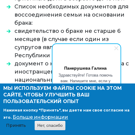
Список необходимых документов для
воссоединения семьи на основании
брака:
свидетельство о браке не старше 6
месяцев (в случае если один из
супругов является гражданином
Республики Сербия);
документ о наличии брачного союза с
Панкрушева Галина
иностранцем, в соответствии с
Здравствуйте! Готова помочь
национальным законодательством
вам. Напишите мне, если у
вас появятся вопросы.
страны, где заключен брак (в случае
МЫ ИСПОЛЬЗУЕМ ФАЙЛЫ COOKIE НА ЭТОМ
САЙТЕ, ЧТОБЫ УЛУЧШИТЬ ВАШ
если брак заключен за пределами
ПОЛЬЗОВАТЕЛЬСКИЙ ОПЫТ
Сербии).
Нажимая кнопку "Принять", вы даете нам свое согласие на
Список необходимых документов по
Больше информации
это.
воссоединению семьи для партнеров по
Принять
Нет, спасибо
гражданскому браку: