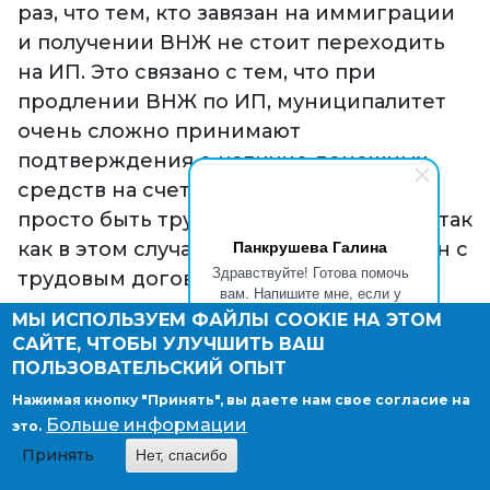
раз, что тем, кто завязан на иммиграции
и получении ВНЖ не стоит переходить
на ИП. Это связано с тем, что при
продлении ВНЖ по ИП, муниципалитет
очень сложно принимают
подтверждения о наличие денежных
средств на счетах. Поэтому проще
просто быть трудоустроенным в ООО, так
Панкрушева Галина
как в этом случае Ваш доход уже связан с
Здравствуйте! Готова помочь
трудовым договором.
вам. Напишите мне, если у
вас появятся вопросы.
МЫ ИСПОЛЬЗУЕМ ФАЙЛЫ COOKIE НА ЭТОМ
Предположим, вы являетесь
САЙТЕ, ЧТОБЫ УЛУЧШИТЬ ВАШ
индивидуальным предпринимателем
ПОЛЬЗОВАТЕЛЬСКИЙ ОПЫТ
(ИП) и вам необходимо продлить свое
Нажимая кнопку "Принять", вы даете нам свое согласие на
пребывание в стране на два года. Ваша
Больше информации
это.
первоначальный ВНЖ, полученный на
Принять
Нет, спасибо
основании трудоустройства в качестве