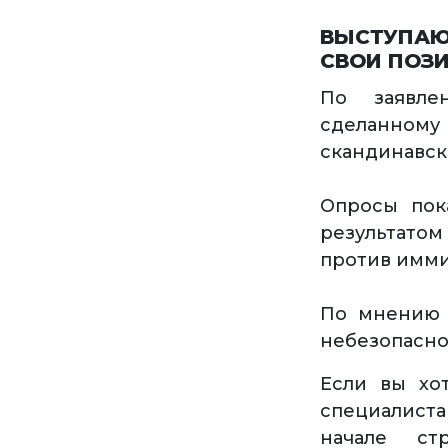
ВЫСТУПАЮ
СВОИ ПОЗ
По заявле
сделанному
скандинавск
Опросы пок
результато
против имми
По мнению 
небезопасно
Если вы хо
специалист
начале ст