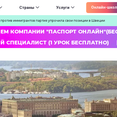
ion
Онлайн-школ
Страны
Услуги
против иммигрантов партия упрочила свои позиции в Швеции
ЛЕМ КОМПАНИИ "ПАСПОРТ ОНЛАЙН"(БЕ
Й СПЕЦИАЛИСТ (1 УРОК БЕСПЛАТНО)