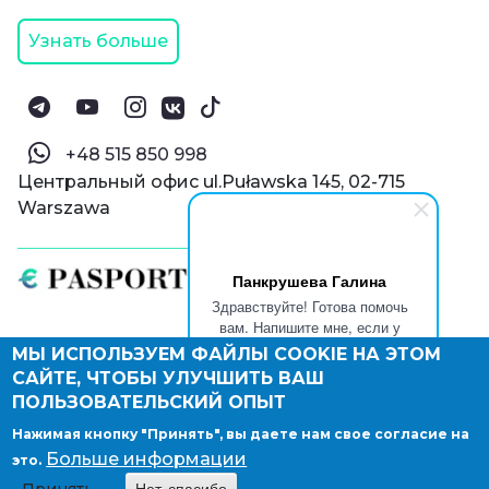
Узнать больше
‪+48 515 850 998‬
Центральный офис ul.Puławska 145, 02-715
Warszawa
Панкрушева Галина
Здравствуйте! Готова помочь
вам. Напишите мне, если у
вас появятся вопросы.
МЫ ИСПОЛЬЗУЕМ ФАЙЛЫ COOKIE НА ЭТОМ
© Паспорт Онлайн 2019—2026
САЙТЕ, ЧТОБЫ УЛУЧШИТЬ ВАШ
Политика конфиденциальности
Оферта и конфиденциальность:
РФ
(
eng
),
ПОЛЬЗОВАТЕЛЬСКИЙ ОПЫТ
Армения
(
eng
)
Нажимая кнопку "Принять", вы даете нам свое согласие на
Правовые документы
Больше информации
это.
Депонирование логотипа компании