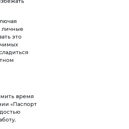
избежать
ключая
е личные
вать это
ачимых
сладиться
стном
омить время
нии «Паспорт
адостью
аботу.