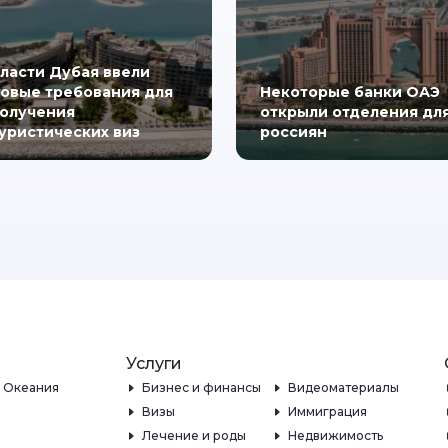
ласти Дубая ввели
овые требования для
Некоторые банки ОАЭ
олучения
открыли отделения дл
уристических виз
россиян
Услуги
и Океания
Бизнес и финансы
Видеоматериалы
Визы
Иммиграция
Лечение и роды
Недвижимость