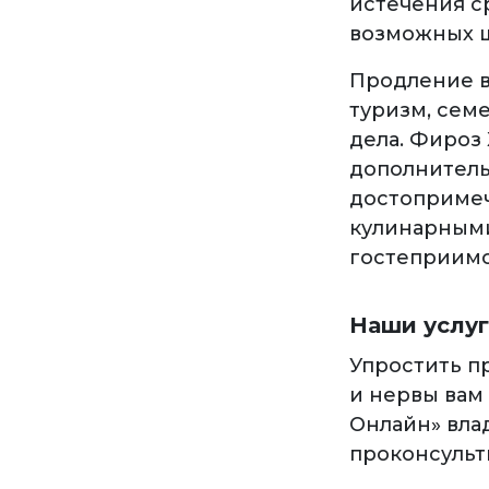
истечения с
возможных ш
Продление в
туризм, сем
дела. Фироз 
дополнитель
достопримеч
кулинарными
гостеприимс
Наши услу
Упростить п
и нервы вам
Онлайн» вла
проконсульт