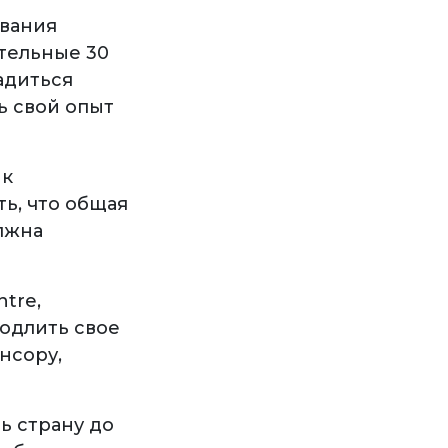
ывания
ительные 30
адиться
ь свой опыт
 к
ь, что общая
лжна
tre,
родлить свое
нсору,
ь страну до