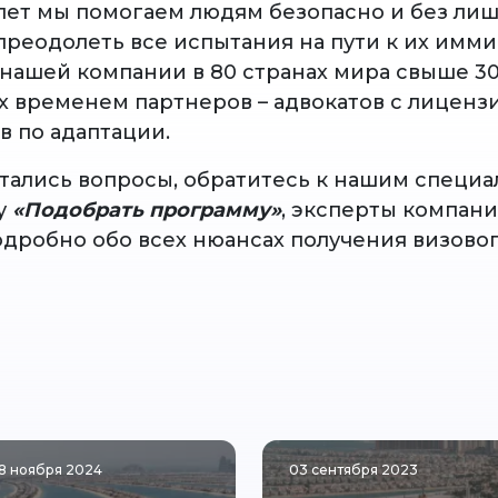
 лет мы помогаем людям безопасно и без ли
преодолеть все испытания на пути к их им
 нашей компании в 80 странах мира свыше 3
 временем партнеров – адвокатов с лиценз
в по адаптации.
остались вопросы, обратитесь к нашим специ
у
«Подобрать программу»
, эксперты компан
одробно обо всех нюансах получения визово
8 ноября 2024
03 сентября 2023