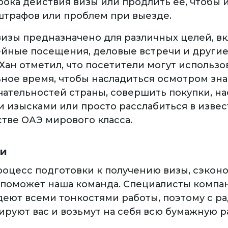
рока действия визы или продлить ее, чтобы 
трафов или проблем при выезде.
изы предназначено для различных целей, в
ейные посещения, деловые встречи и други
Хан отметил, что посетители могут использо
ное время, чтобы насладиться осмотром зн
ательностей страны, совершить покупки, на
 изысками или просто расслабиться в изве
тве ОАЭ мирового класса.
ги
роцесс подготовки к получению визы, сэкон
 поможет наша команда. Специалисты компа
деют всеми тонкостями работы, поэтому с р
ируют вас и возьмут на себя всю бумажную р