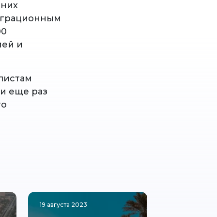
шних
миграционным
00
ией и
алистам
ии еще раз
го
19 августа 2023