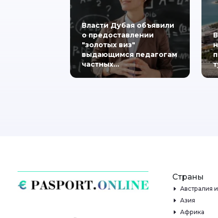
Власти Дубая объявили
о предоставлении
В
"золотых виз"
н
выдающимся педагогам
п
частных…
т
Страны
Австралия 
Азия
Африка