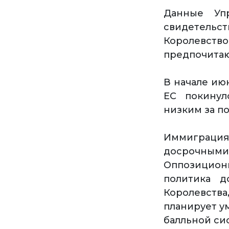
Данные Упр
свидетельст
Королевств
предпочитаю
В начале ию
ЕС покинул
низким за п
Иммиграци
досрочным
Оппозицион
политика д
Королевств
планирует у
балльной си