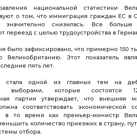
авления национальной статистики Вел
вуют о том, что иммиграция граждан ЕС в
о значительно снизилась. Все больше
т переезд с целью трудоустройства в Герм
ня было зафиксировано, что примерно 150 т
о Великобританию. Этот показатель явл
оследние пять лет.
я стала одной из главных тем на деб
и выборами, которые состоятся 1
ная партия утверждает, что внешняя м
олжна соответствовать экономической с
а, в то время как премьер-министр Вел
меньшить количество приезжих в страну, пу
стемы отбора.