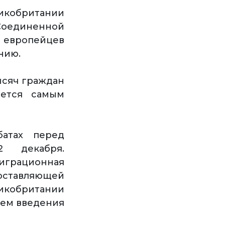
икобритании
 Соединенной
 европейцев
анию.
ысяч граждан
яется самым
атах перед
2 декабря.
играционная
оставляющей
икобритании
тем введения