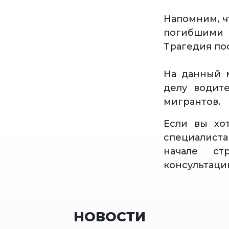
Напомним, ч
погибшими
Трагедия по
На данный 
делу водит
мигрантов.
Если вы хо
специалист
начале ст
консультаци
НОВОСТИ