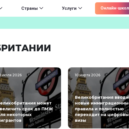
ion
Онлайн-школ
Страны
Услуги
БРИТАНИИ
1 июля 2026
10 марта 2026
Великобритания вводи
еликобритания может
новые иммиграционны
величить срок до ПМЖ
правила и полностью
ля некоторых
переходит на цифровы
игрантов
визы