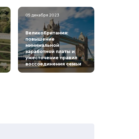
05 декабря 2023
Великобритания:
повышение
минимальной
заработной платы и
ужесточение правил
воссоединения семьи
 страниц
t page