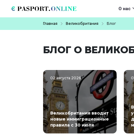
Перейти к основному содержанию
Main navigat
О нас
Строка навигации
Главная
Великобритания
Блог
БЛОГ О ВЕЛИКО
02 августа 2026
0
В
Великобритания вводит
у
новые иммиграционные
д
правила с 30 июля
м