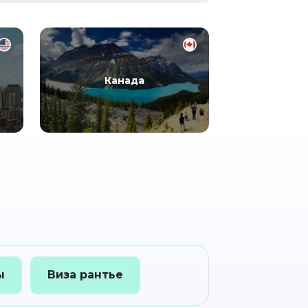
Канада
ы
Виза рантье