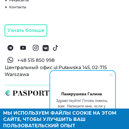
Реквизиты
Контакты
Узнать больше
‪+48 515 850 998‬
Центральный офис ul.Puławska 145, 02-715
Warszawa
Панкрушева Галина
Здравствуйте! Готова помочь
вам. Напишите мне, если у
вас появятся вопросы.
МЫ ИСПОЛЬЗУЕМ ФАЙЛЫ COOKIE НА ЭТОМ
© Паспорт Онлайн 2019—2026
САЙТЕ, ЧТОБЫ УЛУЧШИТЬ ВАШ
Политика конфиденциальности
Оферта и конфиденциальность:
РФ
(
eng
),
ПОЛЬЗОВАТЕЛЬСКИЙ ОПЫТ