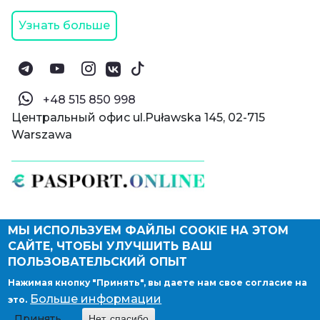
Узнать больше
‪+48 515 850 998‬
Центральный офис ul.Puławska 145, 02-715
Warszawa
МЫ ИСПОЛЬЗУЕМ ФАЙЛЫ COOKIE НА ЭТОМ
© Паспорт Онлайн 2019—2026
САЙТЕ, ЧТОБЫ УЛУЧШИТЬ ВАШ
Политика конфиденциальности
Оферта и конфиденциальность:
РФ
(
eng
),
ПОЛЬЗОВАТЕЛЬСКИЙ ОПЫТ
Армения
(
eng
)
Нажимая кнопку "Принять", вы даете нам свое согласие на
Правовые документы
Больше информации
это.
Депонирование логотипа компании
Принять
Нет, спасибо