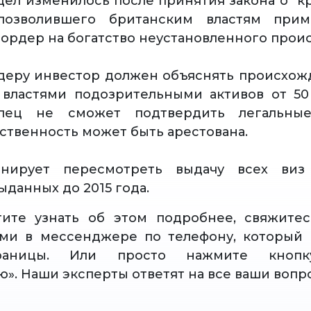
ел изменилось после принятия закона о "
 позволившего британским властям при
"ордер на богатство неустановленного прои
деру инвестор должен объяснять происхо
властями подозрительными активов от 50
лец не сможет подтвердить легальные
бственность может быть арестована.
нирует пересмотреть выдачу всех виз
ыданных до 2015 года.
тите узнать об этом подробнее, свяжите
ами в мессенджере по телефону, который 
раницы. Или просто нажмите кнопку
ю». Наши эксперты ответят на все ваши вопр