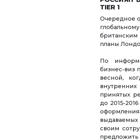
TIER 1
Очередное о
глобально
британским
планы Лондо
По информа
бизнес-виз 
весной, ко
внутренних 
принятых ре
до 2015-201
оформления
выдаваемых 
своим сотр
предложить 