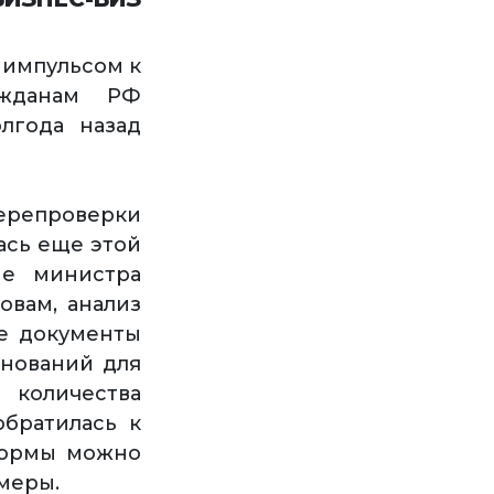
 импульсом к
ажданам РФ
лгода назад
ерепроверки
ась еще этой
ие министра
овам, анализ
ые документы
снований для
 количества
обратилась к
формы можно
меры.