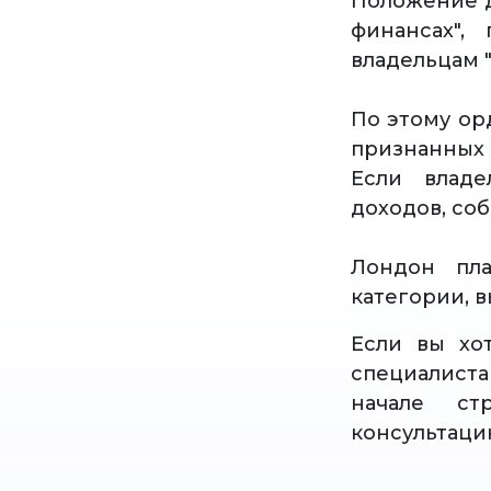
Положение д
финансах",
владельцам 
По этому ор
признанных 
Если владе
доходов, со
Лондон пла
категории, в
Если вы хо
специалист
начале ст
консультаци