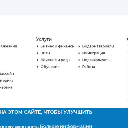
Услуги
и Океания
Бизнес и финансы
Видеоматериалы
Визы
Иммиграция
Лечение и роды
Недвижимость
Обучение
Работа
бассейн
Америка
мерика
НА ЭТОМ САЙТЕ, ЧТОБЫ УЛУЧШИТЬ
Больше информации
ое согласие на это.