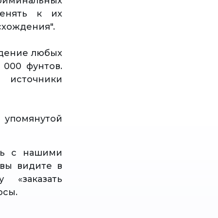
криминальных
менять к их
схождения".
ждение любых
 000 фунтов.
 источники
 упомянутой
сь с нашими
вы видите в
 «заказать
осы.