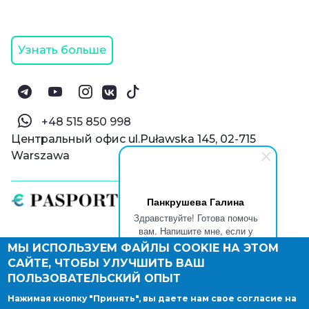
Узнать больше
‪+48 515 850 998‬
Центральный офис ul.Puławska 145, 02-715
Warszawa
Панкрушева Галина
Здравствуйте! Готова помочь
вам. Напишите мне, если у
вас появятся вопросы.
МЫ ИСПОЛЬЗУЕМ ФАЙЛЫ COOKIE НА ЭТОМ
© Паспорт Онлайн 2019—2026
САЙТЕ, ЧТОБЫ УЛУЧШИТЬ ВАШ
Политика конфиденциальности
Оферта и конфиденциальность:
РФ
(
eng
),
ПОЛЬЗОВАТЕЛЬСКИЙ ОПЫТ
Армения
(
eng
)
Нажимая кнопку "Принять", вы даете нам свое согласие на
Правовые документы