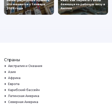
иммиграционные правила:
Кейс: как перейти с визы
что меняется с 1 января
беженца на рабочую визу в
2026 года
Англии
Страны
Австралия и Океания
Азия
Африка
Европа
Карибский бассейн
Латинская Америка
Северная Америка