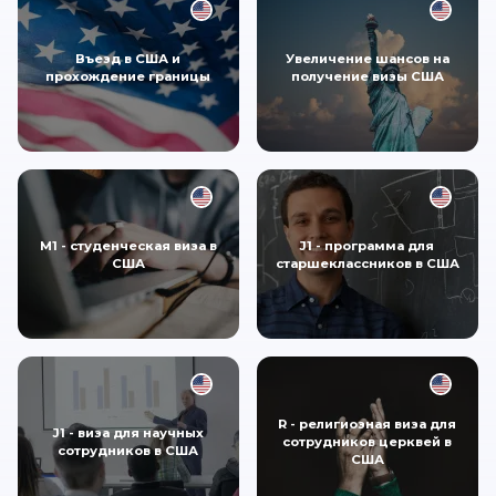
Въезд в США и
Увеличение шансов на
прохождение границы
получение визы США
M1 - студенческая виза в
J1 - программа для
США
старшеклассников в США
R - религиозная виза для
J1 - виза для научных
сотрудников церквей в
сотрудников в США
США