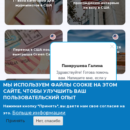
I - виза категории для
прохождению интервью
журналистов в США
на визу в США
Иммиграция в США в 2026
Переезд в США после
году: что действительно
выигрыша Green Card
изменилось
Панкрушева Галина
Здравствуйте! Готова помочь
вам. Напишите мне, если у
вас появятся вопросы.
МЫ ИСПОЛЬЗУЕМ ФАЙЛЫ COOKIE НА ЭТОМ
САЙТЕ, ЧТОБЫ УЛУЧШИТЬ ВАШ
Студенческая виза в США:
ПОЛЬЗОВАТЕЛЬСКИЙ ОПЫТ
кому подходит, как
оформить и можно ли
Нажимая кнопку "Принять", вы даете нам свое согласие на
остаться после учёбы
Больше информации
это.
Принять
Нет, спасибо