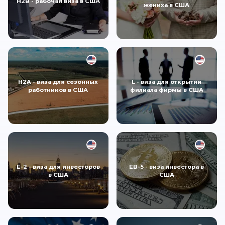
Н2В - рабочая виза в США
жениха в США
H2A - виза для сезонных
L - виза для открытия
работников в США
филиала фирмы в США
E-2 - виза для инвесторов
EB-5 - виза инвестора в
в США
США