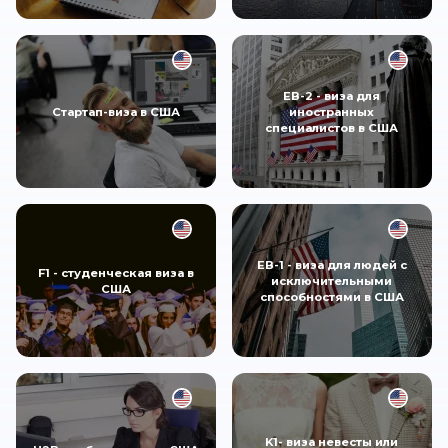
EB-2 - виза для
Стартап-виза в США
иностранных
специалистов в США
EB-1 - виза для людей с
F1 - студенческая виза в
исключительными
США
способностями в США
K1- виза невесты или