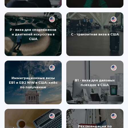
P - виза для спортсменов
и деятелей искусства в
С - транзитная виза в США
США
Иммиграционные визы
B1 - виза для деловых
EB1 и EB2 NIW в США: кейс
поездок в США
по получению
Рекомендации по