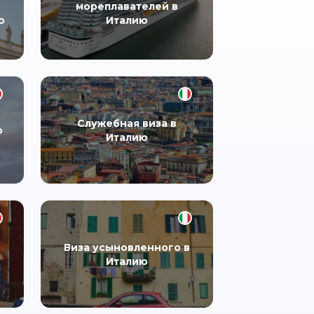
мореплавателей в
ю
Италию
Служебная виза в
ю
Италию
Виза усыновленного в
Италию