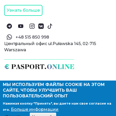
Узнать больше
‪+48 515 850 998‬
Центральный офис ul.Puławska 145, 02-715
Warszawa
МЫ ИСПОЛЬЗУЕМ ФАЙЛЫ COOKIE НА ЭТОМ
© Паспорт Онлайн 2019—2026
САЙТЕ, ЧТОБЫ УЛУЧШИТЬ ВАШ
Политика конфиденциальности
Оферта и конфиденциальность:
РФ
(
eng
),
ПОЛЬЗОВАТЕЛЬСКИЙ ОПЫТ
Армения
(
eng
)
Нажимая кнопку "Принять", вы даете нам свое согласие на
Правовые документы
Больше информации
это.
Депонирование логотипа компании