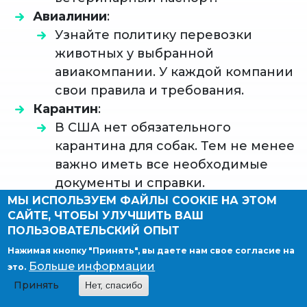
Авиалинии
:
Узнайте политику перевозки
животных у выбранной
авиакомпании. У каждой компании
свои правила и требования.
Карантин
:
В США нет обязательного
карантина для собак. Тем не менее
важно иметь все необходимые
документы и справки.
Адаптация животного:
МЫ ИСПОЛЬЗУЕМ ФАЙЛЫ COOKIE НА ЭТОМ
САЙТЕ, ЧТОБЫ УЛУЧШИТЬ ВАШ
Подготовьте питомца к
ПОЛЬЗОВАТЕЛЬСКИЙ ОПЫТ
путешествию, возможно, посетив
Нажимая кнопку "Принять", вы даете нам свое согласие на
ветеринара для получения
Больше информации
это.
рекомендаций по переезду.
Принять
Нет, спасибо
ПОЛЕЗНЫЕ ССЫЛКИ И РЕСУРСЫ