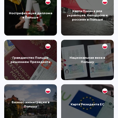
Карта Поляка для
Нострификация диплома
украинцев, белорусов и
в Польше
россиян в Польше
Гражданство Польши
Национальная виза в
решением Президента
Польшу
Бизнес-иммиграция в
Карта Резидента ЕС
Польшу